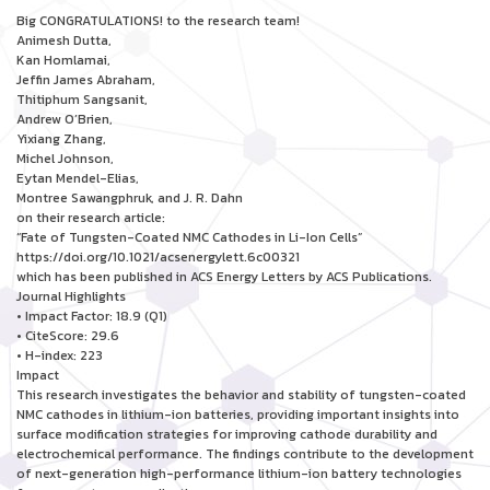
Big CONGRATULATIONS! to the research team!
Animesh Dutta,
Kan Homlamai,
Jeffin James Abraham,
Thitiphum Sangsanit,
Andrew O’Brien,
Yixiang Zhang,
Michel Johnson,
Eytan Mendel-Elias,
Montree Sawangphruk, and J. R. Dahn
on their research article:
“Fate of Tungsten-Coated NMC Cathodes in Li-Ion Cells”
https://doi.org/10.1021/acsenergylett.6c00321
which has been published in ACS Energy Letters by ACS Publications.
Journal Highlights
• Impact Factor: 18.9 (Q1)
• CiteScore: 29.6
• H-index: 223
Impact
This research investigates the behavior and stability of tungsten-coated
NMC cathodes in lithium-ion batteries, providing important insights into
surface modification strategies for improving cathode durability and
electrochemical performance. The findings contribute to the development
of next-generation high-performance lithium-ion battery technologies