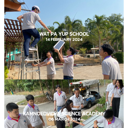
WAT PA YUP SCHOOL
โรงเรียนวัดป่ายุบใน
14 FEBRUARY 2024
14 กุมภาพันธ์ 2567
KAMNOEDVIDYA
โรงเรียนกำเนิดวิทย์
SCIENCE ACADEMY
06 MARCH 2024
06 มีนาคม 2567