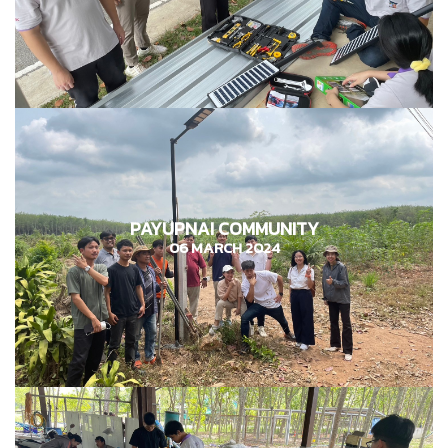
PAYUPNAI COMMUNITY
ชุมชนป่ายุบใน
06 MARCH 2024
06 มีนาคม 2567