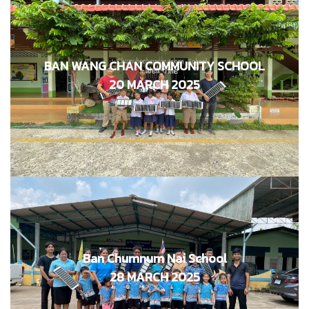
BAN WANG CHAN COMMUNITY SCHOOL
โรงเรียนชุมชนบ้านวังจันทร์
20 MARCH 2025
20 มีนาคม 2568
ศูนย์พัฒนาเด็กเล็กบ้านชุมชุมใน
Ban Chumnum Nai School
และศูนย์พัฒนาเด็กก่อนเกณฑ์วัดศรีโสภณ อบต.วังจันทร์
28 MARCH 2025
28 มีนาคม 2568