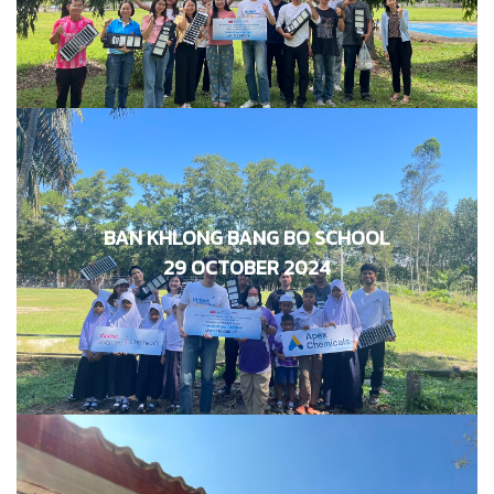
BAN KHLONG BANG BO SCHOOL
โรงเรียนบ้านคลองบางบ่อ
29 OCTOBER 2024
29 ตุลาคม 2567