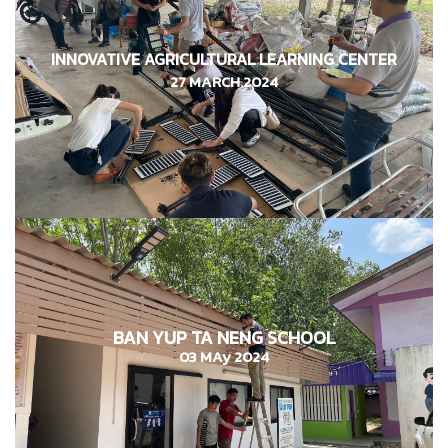
INNOVATIVE AGRICULTURAL LEARNING CENTER
ศูนย์เรียนรู้เกษตรนวัต สถาบันเทคโนโลยีจิตรลดา
27 MARCH 2024
06 มีนาคม 2567
BAN YUP TA NENG SCHOOL
โรงเรียนบ้านยุบตาเหน่ง
03 พฤษาคม 2567
03 MAy 2024