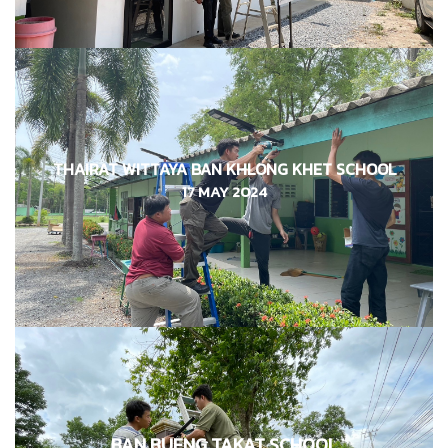
โรงเรียนไทยรัฐวิทยา 43 (บ้านคลองเขต)
THAIRAT WITTAYA BAN KHLONG KHET SCHOOL
17 MAY 2024
17 พฤษาคม 2024
BAN BUENG TAKAT SCHOOL
โรงเรียนบ้านบึงตากาด