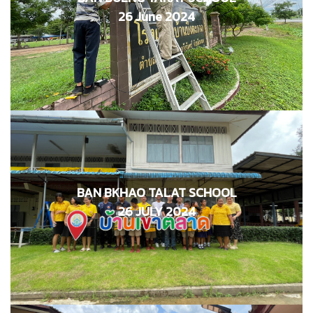
26 มิถุนายน 2567
26 June 2024
BAN BKHAO TALAT SCHOOL
โรงเรียนบ้านเขาตลาด
26 กรกฎาคม 2567
26 JULY 2024