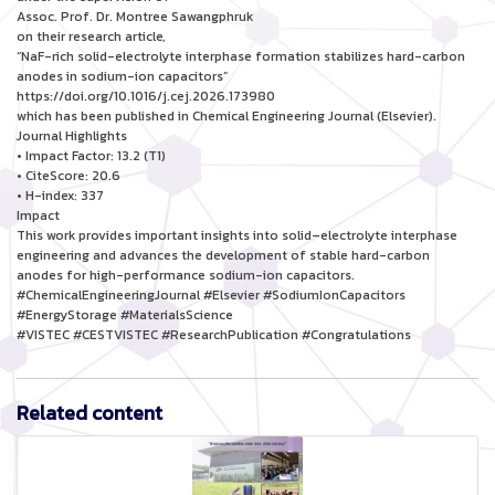
Assoc. Prof. Dr. Montree Sawangphruk
on their research article,
“NaF-rich solid-electrolyte interphase formation stabilizes hard-carbon
anodes in sodium-ion capacitors”
https://doi.org/10.1016/j.cej.2026.173980
which has been published in Chemical Engineering Journal (Elsevier).
Journal Highlights
• Impact Factor: 13.2 (T1)
• CiteScore: 20.6
• H-index: 337
Impact
This work provides important insights into solid–electrolyte interphase
engineering and advances the development of stable hard-carbon
anodes for high-performance sodium-ion capacitors.
#ChemicalEngineeringJournal #Elsevier #SodiumIonCapacitors
#EnergyStorage #MaterialsScience
#VISTEC #CESTVISTEC #ResearchPublication #Congratulations
Related content