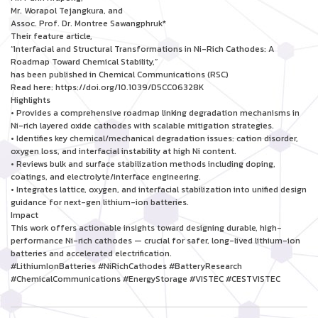
Mr. Worapol Tejangkura, and
Assoc. Prof. Dr. Montree Sawangphruk*
Their feature article,
“Interfacial and Structural Transformations in Ni-Rich Cathodes: A
Roadmap Toward Chemical Stability,”
has been published in Chemical Communications (RSC)
Read here: https://doi.org/10.1039/D5CC06328K
Highlights
• Provides a comprehensive roadmap linking degradation mechanisms in
Ni-rich layered oxide cathodes with scalable mitigation strategies.
• Identifies key chemical/mechanical degradation issues: cation disorder,
oxygen loss, and interfacial instability at high Ni content.
• Reviews bulk and surface stabilization methods including doping,
coatings, and electrolyte/interface engineering.
• Integrates lattice, oxygen, and interfacial stabilization into unified design
guidance for next-gen lithium-ion batteries.
Impact
This work offers actionable insights toward designing durable, high-
performance Ni-rich cathodes — crucial for safer, long-lived lithium-ion
batteries and accelerated electrification.
#LithiumIonBatteries #NiRichCathodes #BatteryResearch
#ChemicalCommunications #EnergyStorage #VISTEC #CESTVISTEC