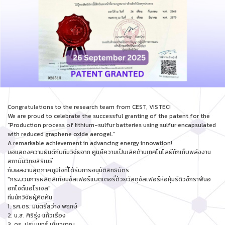
Congratulations to the research team from CEST, VISTEC!
We are proud to celebrate the successful granting of the patent for the
“Production process of lithium-sulfur batteries using sulfur encapsulated
with reduced graphene oxide aerogel.”
A remarkable achievement in advancing energy innovation!
ขอแสดงความยินดีกับทีมวิจัยจาก ศูนย์ความเป็นเลิศด้านเทคโนโลยีกักเก็บพลังงาน
สถาบันวิทยสิริเมธี
กับผลงานสุดภาคภูมิใจที่ได้รับการอนุมัติสิทธิบัตร
"กระบวนการผลิตลิเทียมซัลเฟอร์แบตเตอรี่ด้วยวัสดุซัลเฟอร์ห่อหุ้มรีดิวซ์กราฟีนอ
อกไซด์แอโรเจล"
ทีมนักวิจัยผู้คิดค้น
1. รศ.ดร. มนตรีสว่าง พฤกษ์
2. น.ส. ศิริรุ่ง แก้วเรือง
3. ดร. ปรเมนทร์ เชี่ยวชาญ