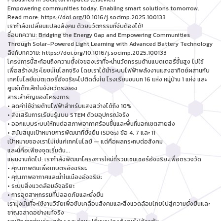
Empowering communities today. Enabling smart solutions tomorrow.
Read more: https://doi.org/10.1016/j.socimp.2025.100133
เรากำลังเปลี่ยนแปลงสังคม ด้วยนวัตกรรมที่จับต้องได้!
ชื่อบทความ: Bridging the Energy Gap and Empowering Communities
Through Solar-Powered Light Learning with Advanced Battery Technology
ลิงก์บทความ: https://doi.org/10.1016/j.socimp.2025.100133
โครงการนี้สะท้อนถึงความตั้งใจของเราที่จะนำนวัตกรรมด้านแบตเตอรี่ขั้นสูง ไปใช้
เพื่อสร้างประโยชน์ในโลกจริง โดยเราได้นำระบบไฟฟ้าพลังงานแสงอาทิตย์ผสานกับ
เทคโนโลยีแบตเตอรี่อัจฉริยะไปติดตั้งใน โรงเรียนชนบท 16 แห่ง หมู่บ้าน 1 แห่ง และ
ศูนย์เด็กเล็กในจังหวัดระยอง
สาระสำคัญของโครงการ:
• ลดค่าใช้จ่ายด้านไฟฟ้าสำหรับแสงสว่างได้ถึง 10%
• ส่งเสริมการเรียนรู้แบบ STEM ด้วยอุปกรณ์จริง
• ออกแบบระบบให้ทนต่อสภาพอากาศร้อนชื้นและพื้นที่นอกเขตสายส่ง
• สนับสนุนเป้าหมายการพัฒนาที่ยั่งยืน (SDGs) ข้อ 4, 7 และ 11
เป้าหมายของเราไม่ใช่แค่เทคโนโลยี — แต่คือผลกระทบต่อสังคม
และนี่คือเพียงจุดเริ่มต้น...
แผนงานถัดไป: เรากำลังพัฒนาโครงการใหม่ที่รวมเซนเซอร์อัจฉริยะเพื่อตรวจวัด
• คุณภาพดินเพื่อเกษตรอัจฉริยะ
• คุณภาพอากาศและน้ำในเมืองอัจฉริยะ
• ระบบสิ่งแวดล้อมอัจฉริยะ
• การอุตสาหกรรมที่ปลอดภัยและยั่งยืน
เรามุ่งมั่นที่จะใช้งานวิจัยเพื่อขับเคลื่อนสังคมและสิ่งแวดล้อมไทยไปสู่ความยั่งยืนและ
ชาญฉลาดอย่างแท้จริง