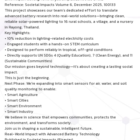
Reference: Societal Impacts Volume 6, December 2025, 100133
This project showcases our team’s dedicated effort to translate
advanced battery research into real-world solutions—bringing clean,
reliable solar-powered lighting to 16 rural schools, a village, and a nursery
in Rayong, Thailand.
Key Highlights:
• 10% reduction in lighting-related electricity costs
• Engaged students with a hands-on STEM curriculum
• Designed to perform reliably in tropical, off-grid conditions
• Directly supports UN SDGs 4 (Quality Education), 7 (Clean Energy), and 11
(Sustainable Communities)
Our mission goes beyond technology—it’s about creating a lasting social
impact.
This is just the beginning.
Next Phase: We're expanding into smart sensors for air, water, and soil
quality monitoring to enable:
• Smart Agriculture
• Smart Cities
• Smart Environment
• Smart Industry
We believe in science that empowers communities, protects the
environment, and transforms society.
Join us in shaping a sustainable, intelligent future.
Real-World Impact with Advanced Battery Technology
Published in Societal Impacts (Elsevier)