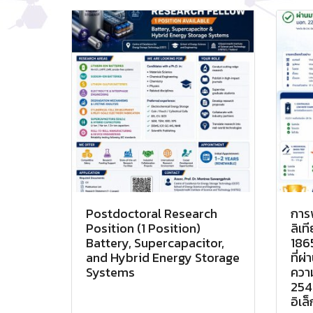
Postdoctoral Research
การ
Position (1 Position)
ลิเ
Battery, Supercapacitor,
186
and Hybrid Energy Storage
ที่
Systems
ควา
254
อิเล