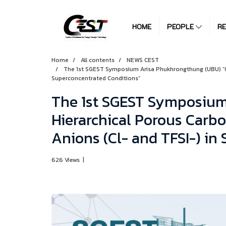
HOME
PEOPLE
R
Home
All contents
NEWS CEST
The 1st SGEST Symposium Arisa Phukhrongthung (UBU) ”Oil
Superconcentrated Conditions“
The 1st SGEST Symposium
Hierarchical Porous Carbo
Anions (Cl- and TFSI-) in
626 Views
|