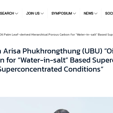
ESEARCH
JOIN US
SYMPOSIUM
NEWS
SOC
 Palm Leaf-derived Hierarchical Porous Carbon for “Water-in-salt” Based Super
 Arisa Phukhrongthung (UBU) ”Oi
n for “Water-in-salt” Based Superc
 Superconcentrated Conditions“