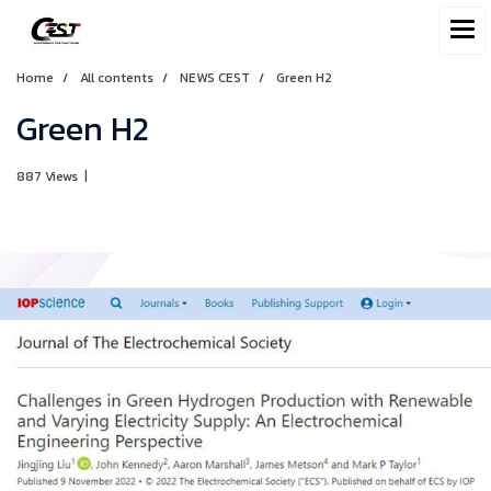
Home
All contents
NEWS CEST
Green H2
Green H2
887 Views
|