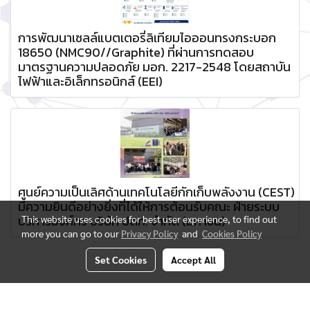
การพัฒนาเซลล์แบตเตอรี่ลิเทียมไอออนทรงกระบอก
18650 (NMC90//Graphite) ที่ผ่านการทดสอบ
มาตรฐานความปลอดภัย มอก. 2217-2548 โดยสถาบัน
ไฟฟ้าและอิเล็กทรอนิกส์ (EEI)
ศูนย์ความเป็นเลิศด้านเทคโนโลยีกักเก็บพลังงาน (CEST)
มีความยินดีอย่างยิ่งที่ได้ให้การต้อนรับคณะ ฝ่ายระบบ
บริหารองค์กร บริษัท ปตท. จำกัด (มหาชน)
This website uses cookies for best user experience, to find out
more you can go to our
Privacy Policy
and
Cookies Policy
Set Cookies
Accept All
Today's visitor
1,429