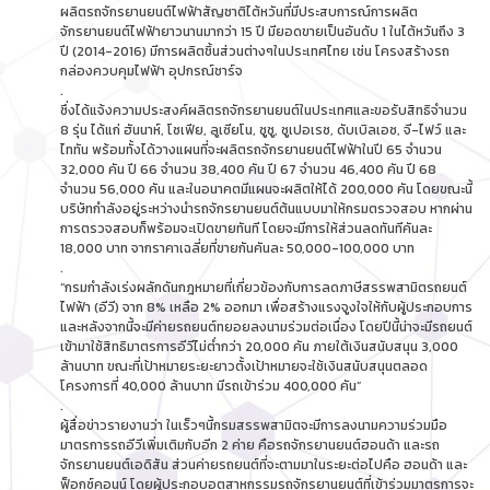
ผลิตรถจักรยานยนต์ไฟฟ้าสัญชาติไต้หวันที่มีประสบการณ์การผลิต
จักรยานยนต์ไฟฟ้ายาวนานมากว่า 15 ปี มียอดขายเป็นอันดับ 1 ในไต้หวันถึง 3
ปี (2014-2016) มีการผลิตชิ้นส่วนต่างๆในประเทศไทย เช่น โครงสร้างรถ
กล่องควบคุมไฟฟ้า อุปกรณ์ชาร์จ
.
ซึ่งได้แจ้งความประสงค์ผลิตรถจักรยานยนต์ในประเทศและขอรับสิทธิจำนวน
8 รุ่น ได้แก่ ฮันนาห์, โซเฟีย, ลูเซียโน, ซูซู, ซูเปอเรซ, ดับเบิลเอซ, จี-ไฟว์ และ
ไททัน พร้อมทั้งได้วางแผนที่จะผลิตรถจักรยานยนต์ไฟฟ้าในปี 65 จำนวน
32,000 คัน ปี 66 จำนวน 38,400 คัน ปี 67 จำนวน 46,400 คัน ปี 68
จำนวน 56,000 คัน และในอนาคตมีแผนจะผลิตให้ได้ 200,000 คัน โดยขณะนี้
บริษัทกำลังอยู่ระหว่างนำรถจักรยานยนต์ต้นแบบมาให้กรมตรวจสอบ หากผ่าน
การตรวจสอบก็พร้อมจะเปิดขายทันที โดยจะมีการให้ส่วนลดทันทีคันละ
18,000 บาท จากราคาเฉลี่ยที่ขายกันคันละ 50,000-100,000 บาท
.
“กรมกำลังเร่งผลักดันกฎหมายที่เกี่ยวข้องกับการลดภาษีสรรพสามิตรถยนต์
ไฟฟ้า (อีวี) จาก 8% เหลือ 2% ออกมา เพื่อสร้างแรงจูงใจให้กับผู้ประกอบการ
และหลังจากนี้จะมีค่ายรถยนต์ทยอยลงนามร่วมต่อเนื่อง โดยปีนี้น่าจะมีรถยนต์
เข้ามาใช้สิทธิมาตรการอีวีไม่ต่ำกว่า 20,000 คัน ภายใต้เงินสนับสนุน 3,000
ล้านบาท ขณะที่เป้าหมายระยะยาวตั้งเป้าหมายจะใช้เงินสนับสนุนตลอด
โครงการที่ 40,000 ล้านบาท มีรถเข้าร่วม 400,000 คัน”
.
ผู้สื่อข่าวรายงานว่า ในเร็วๆนี้กรมสรรพสามิตจะมีการลงนามความร่วมมือ
มาตรการรถอีวีเพิ่มเติมกับอีก 2 ค่าย คือรถจักรยานยนต์ฮอนด้า และรถ
จักรยานยนต์เอดิสัน ส่วนค่ายรถยนต์ที่จะตามมาในระยะต่อไปคือ ฮอนด้า และ
ฟ็อกซ์คอนน์ โดยผู้ประกอบอุตสาหกรรมรถจักรยานยนต์ที่เข้าร่วมมาตรการจะ