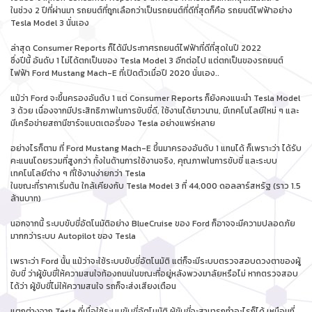
ในช่วง 2 ปีที่ผ่านมา รถยนต์ที่ถูกเลือกว่าเป็นรถยนต์ที่ดีที่สุดก็คือ รถยนต์ไฟฟ้าอย่าง
Tesla Model 3 นั่นเอง
ล่าสุด Consumer Reports ก็ได้มีประกาศรถยนต์ไฟฟ้าที่ดีที่สุดในปี 2022
ซึ่งปีนี้ อันดับ 1 ไม่ได้ตกเป็นของ Tesla Model 3 อีกต่อไป แต่ตกเป็นของรถยนต์
ไฟฟ้า Ford Mustang Mach-E ที่เปิดตัวเมื่อปี 2020 นั่นเอง..
แม้ว่า Ford จะขึ้นครองอันดับ 1 แต่ Consumer Reports ก็ยังคงแนะนำ Tesla Model
3 ด้วย เนื่องจากมีประสิทธิภาพในการขับขี่ดี, ใช้งานได้ยาวนาน, มีเทคโนโลยีใหม่ ๆ และ
มีเครือข่ายสถานีชาร์จแบตเตอรี่ของ Tesla อย่างแพร่หลาย
อย่างไรก็ตาม ที่ Ford Mustang Mach-E ขึ้นมาครองอันดับ 1 แทนได้ ก็เพราะว่า ได้รับ
คะแนนโดยรวมที่สูงกว่า ทั้งในด้านการใช้งานจริง, คุณภาพในการขับขี่ และระบบ
เทคโนโลยีต่าง ๆ ที่ใช้งานง่ายกว่า Tesla
ในขณะที่ราคาเริ่มต้น ใกล้เคียงกับ Tesla Model 3 ที่ 44,000 ดอลลาร์สหรัฐ (ราว 1.5
ล้านบาท)
นอกจากนี้ ระบบขับขี่อัตโนมัติอย่าง BlueCruise ของ Ford ก็อาจจะมีความปลอดภัย
มากกว่าระบบ Autopilot ของ Tesla
เพราะว่า Ford นั้น แม้ว่าจะใช้ระบบขับขี่อัตโนมัติ แต่ก็จะมีระบบตรวจสอบดวงตาของผู้
ขับขี่ ว่าผู้ขับขี่ให้ความสนใจท้องถนนในขณะที่อยู่หลังพวงมาลัยหรือไม่ หากตรวจสอบ
ได้ว่า ผู้ขับขี่ไม่ให้ความสนใจ รถก็จะส่งเสียงเตือน
แตกต่างจาก Tesla ที่เมื่อใช้ระบบขับขี่อัตโนมัติ ผู้ขับขี่จะสามารถทำอะไรก็ได้ เหมือนที่