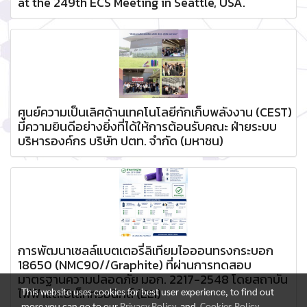
at the 249th ECS Meeting in Seattle, USA.
ศูนย์ความเป็นเลิศด้านเทคโนโลยีกักเก็บพลังงาน (CEST)
มีความยินดีอย่างยิ่งที่ได้ให้การต้อนรับคณะ ฝ่ายระบบ
บริหารองค์กร บริษัท ปตท. จำกัด (มหาชน)
การพัฒนาเซลล์แบตเตอรี่ลิเทียมไอออนทรงกระบอก
18650 (NMC90//Graphite) ที่ผ่านการทดสอบ
มาตรฐานความปลอดภัย มอก. 2217-2548 โดยสถาบัน
ไฟฟ้าและอิเล็กทรอนิกส์ (EEI)
This website uses cookies for best user experience, to find out
more you can go to our
Privacy Policy
and
Cookies Policy