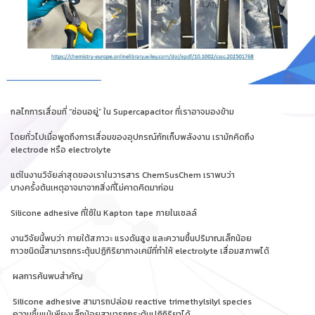
กลไกการเสื่อมที่ “ซ่อนอยู่” ใน Supercapacitor ที่เราอาจมองข้าม
โดยทั่วไปเมื่อพูดถึงการเสื่อมของอุปกรณ์กักเก็บพลังงาน เรามักคิดถึง
electrode หรือ electrolyte
แต่ในงานวิจัยล่าสุดของเราในวารสาร ChemSusChem เราพบว่า
บางครั้งต้นเหตุอาจมาจากสิ่งที่ไม่คาดคิดมาก่อน
Silicone adhesive ที่ใช้ใน Kapton tape ภายในเซลล์
งานวิจัยนี้พบว่า ภายใต้สภาวะ แรงดันสูง และความชื้นปริมาณเล็กน้อย
กาวชนิดนี้สามารถกระตุ้นปฏิกิริยาทางเคมีที่ทำให้ electrolyte เสื่อมสภาพได้
ผลการค้นพบสำคัญ
Silicone adhesive สามารถปล่อย reactive trimethylsilyl species
ความชื้นแม้เพียงเล็กน้อยสามารถกระตุ้นปฏิกิริยาได้