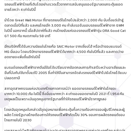
รถยนต์ไฟฟ้าไทยที่เติบโตอย่างรวดเร็วจากการสนับสนุนของรัฐบาลจนกระตุ้นยอด
ขายโตกว่า 4 เท่าในปีนี้
นำโดย Great Wall Motor ที่ขายรถยนต์ในไทยไปแล้วกว่า 2,000 คัน นับตั้งแต่เข้าสู่
ตลาดเมื่อปีที่แล้ว และคนไทยอีก 3,000 คน กำลังรอรับมอบรถยนต์ไฟฟ้าจาก GWM
ในปีนี้ นอกจากนี้ เมื่อสัปดาห์ที่แล้ว คนไทยยังแห่จองรถยนต์ไฟฟ้ารุ่น ORA Good Cat
GT 500 คัน หมดภายใน 58 นาที
อีกบริษัทที่ได้รับความนิยมในไทยคือ SAIC Motor จากเซี่ยงไฮ้ หรือเจ้าของแบรนด์
MG นั่นเอง โดยบริษัทขายรถยนต์ไฟฟ้าได้มากกว่า 4,500 คันในปีที่แล้ว และคาดว่าย
อดขายจะเพิ่มขึ้นอีกในปีนี้
แบรนด์รถยนต์ไฟฟ้าจากจีนมีข้อได้เปรียบจากข้อตกลงการค้าเสรีระหว่างอาเซียนและ
จีนที่บังคับใช้มาตั้งแต่ปี 2005 ซึ่งทำให้จีนสามารถจัดส่งรถยนต์ไฟฟ้าไปยังไทยได้แบบ
ปลอดภาษี
สภาอุตสาหกรรมแห่งประเทศไทยคาดการณ์ว่า ยอดขายรถยนต์ไฟฟ้าในไทยจะ
มากกว่า 10,000 คัน ในปีนี้ ซึ่งนั่นจะมากกว่า 4 เท่าของยอดขายในปี 2021 ที่ 1,954 คัน
เหตุผลเป็นเพราะเงินอุดหนุนจากรัฐบาลที่ทำให้รถยนต์ไฟฟ้ามีราคาถูกลง
โดยเงินอุดหนุนดังกล่าวมีจุดมุ่งหมายเพื่อกระตุ้นทั้งความต้องการของผู้บริโภคและผู้
ผลิต โดยรัฐบาลไทยต้องการให้รถยนต์ไฟฟ้าคิดเป็น 30% ของการผลิตรถยนต์ของ
ไทยภายในปี 2030
นายสุรพงษ์ ไพสิฐพัฒนพงษ์ รองประธานสภาอุตสาหกรรมแห่งประเทศไทย กล่าวว่า