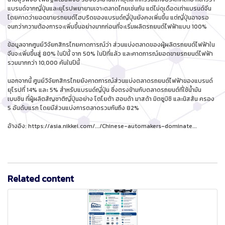
แบรนด์จากญี่ปุ่นและยุโรปพยายามเจาะตลาดไทยเช่นกัน แต่ไม่ดุเดือดเท่าแบรนด์จีน
โดยคาดว่ายอดขายรถยนต์ไฮบริดของแบรนด์ญี่ปุ่นยังคงเพิ่มขึ้น แต่ญี่ปุ่นอาจรอ
จนกว่าความต้องการจะเพิ่มขึ้นอย่างมากก่อนที่จะเริ่มผลิตรถยนต์ไฟฟ้าแบบ 100%
ข้อมูลจากศูนย์วิจัยกสิกรไทยคาดการณ์ว่า ส่วนแบ่งตลาดของผู้ผลิตรถยนต์ไฟฟ้าใน
จีนจะเพิ่มขึ้นสู่ 80% ในปีนี้ จาก 50% ในปีที่แล้ว และคาดการณ์ยอดขายรถยนต์ไฟฟ้า
รวมมากกว่า 10,000 คันในปีนี้
นอกจากนี้ ศูนย์วิจัยกสิกรไทยยังคาดการณ์ส่วนแบ่งตลาดรถยนต์ไฟฟ้าของแบรนด์
ยุโรปที่ 14% และ 5% สำหรับแบรนด์ญี่ปุ่น ซึ่งตรงข้ามกับตลาดรถยนต์ที่ใช้น้ำมัน
เบนซิน ที่ผู้ผลิตสัญชาติญี่ปุ่นอย่าง โตโยต้า ฮอนด้า มาสด้า มิตซูบิชิ และนิสสัน ครอง
5 อันดับแรก โดยมีส่วนแบ่งการตลาดรวมกันถึง 82%
อ้างอิง:
https://asia.nikkei.com/.../Chinese-automakers-dominate..
.
Related content