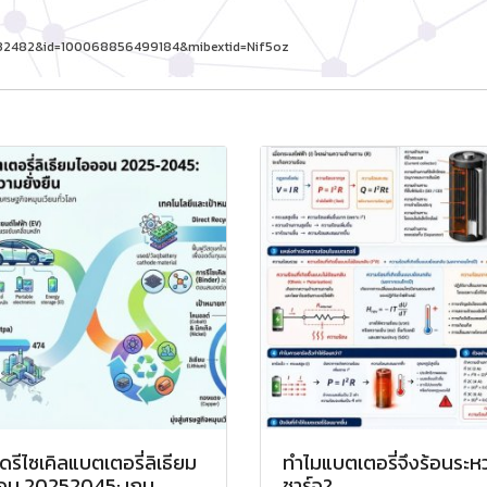
732482&id=100068856499184&mibextid=Nif5oz
รีไซเคิลแบตเตอรี่ลิเธียม
ทำไมแบตเตอรี่จึงร้อนระหว
อน 20252045: เกม
ชาร์จ?