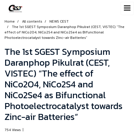
Home
All contents
NEWS CEST
The 1st SGEST Symposium Daranphop Pikulrat (CEST, VISTEC) “The
effect of NiCo2O4, NiCo2S4 and NiCo2Se4 as Bifunctional
Photoelectrocatalyst towards Zinc-air Batteries”
The 1st SGEST Symposium
Daranphop Pikulrat (CEST,
VISTEC) “The effect of
NiCo2O4, NiCo2S4 and
NiCo2Se4 as Bifunctional
Photoelectrocatalyst towards
Zinc-air Batteries”
754 Views
|