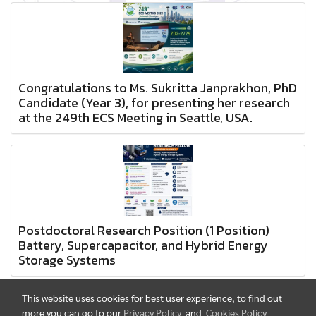
Congratulations to Ms. Sukritta Janprakhon, PhD
Candidate (Year 3), for presenting her research
at the 249th ECS Meeting in Seattle, USA.
Postdoctoral Research Position (1 Position)
Battery, Supercapacitor, and Hybrid Energy
Storage Systems
This website uses cookies for best user experience, to find out
more you can go to our
Privacy Policy
and
Cookies Policy