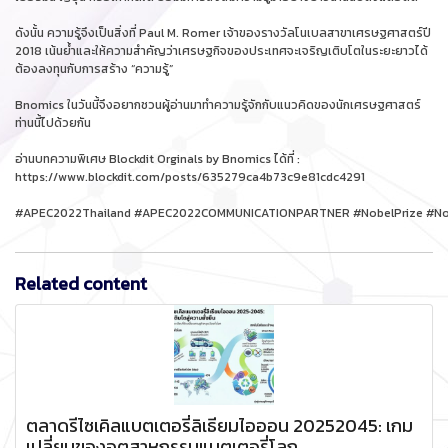
ดังนั้น ความรู้จึงเป็นสิ่งที่ Paul M. Romer เจ้าของรางวัลโนเบลสาขาเศรษฐศาสตร์ปี
2018 เน้นย้ำและให้ความสำคัญว่าเศรษฐกิจของประเทศจะเจริญเติบโตในระยะยาวได้
ต้องลงทุนกับการสร้าง “ความรู้”
Bnomics ในวันนี้จึงอยากชวนผู้อ่านมาทำความรู้จักกับแนวคิดของนักเศรษฐศาสตร์
ท่านนี้ไปด้วยกัน
อ่านบทความพิเศษ Blockdit Orginals by Bnomics ได้ที่ :
https://www.blockdit.com/posts/635279ca4b73c9e81cdc4291
#APEC2022Thailand #APEC2022COMMUNICATIONPARTNER #NobelPrize #Nobe
Related content
ตลาดรีไซเคิลแบตเตอรี่ลิเธียมไอออน 20252045: เกม
เปลี่ยนของอุตสาหกรรมแบตเตอรี่โลก