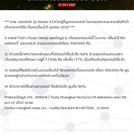
*** ภาพ: รถเทสล่า รุ่น Model X โชว์อยู่ที่บูธของเทสล่า ในงานมหกรรมแสดงสินค้านำ
เข้านานาชาติจีน ที่นครเซี่ยงไฮ้ ตุลาคม 2020 ***
.
1/ เทสล่า ไชน่า (Tesla China) เผยข้อมูล 6 เดือนแรกของปีนี้ โรงงาน ‘เซี่ยงไฮ้ กิกะ
แฟคทอรี่’ ของเทสล่า ส่งมอบยานยนต์เกือบ 300,000 คัน
.
2/ ตัวเลขนี้มากกว่ายอดส่งมอบทั้งปีของปีที่แล้วถึง 60% ส่วนยอดส่งมอบเฉพาะ
เดือนมิถุนายนที่ผ่านมา อยู่ที่ 77,938 คัน เพิ่มขึ้น 177% เมื่อเทียบกับมิถุนายนปีที่แล้ว
.
3/ รถยนต์ที่ผลิตโดยโรงงานเซี่ยงไฮ้ กิกะแฟคทอรี่ของเทสล่า เกือบ 100,000 คัน ถูก
ส่งออกสู่ตลาดต่างประเทศในช่วงครึ่งปีแรก
.
4/ อัตราการใช้ชิ้นส่วนยานยนต์ ที่ผลิตในจีน สูงถึง 90%
.
ภาพและข้อมูล จาก...XINHUA | Tesla Shanghai factory's H1 deliveries over 60
pct of 2021 total
|
https://english.news.cn/.../ca9621be4c6f4fc497101b.../c.html