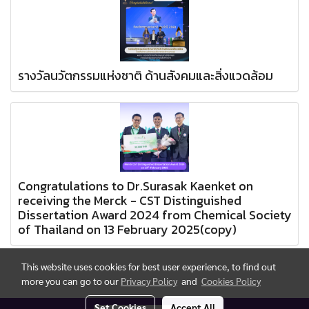
รางวัลนวัตกรรมแห่งชาติ ด้านสังคมและสิ่งแวดล้อม
Congratulations to Dr.Surasak Kaenket on
receiving the Merck - CST Distinguished
Dissertation Award 2024 from Chemical Society
of Thailand on 13 February 2025(copy)
This website uses cookies for best user experience, to find out
more you can go to our
Privacy Policy
and
Cookies Policy
Set Cookies
Accept All