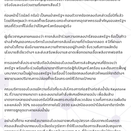
จริงจังและเร่งด่วนตามที่เคยหาเสียงไว้
.
ก่อนหน้านี้ โดนัลด์ ทรัมป์ เป็นคนนำสหรัฐฯ ถอนตัวจากข้อตกลงดังกล่าวเมื่อปีที่แล้ว
โดยให้เหตุผลว่า การลดก๊าซเรือนกระจกจะทำลายภาคอุตสาหกรรมสำคัญของสหรัฐฯ
ขณะที่ตัวเขาก็ไม่เชื่อว่ามีปัญหาโลกร้อนอยู่จริง
.
ผู้เชี่ยวชาญหลายคนมองว่า การกลับเข้าร่วมความตกลงปารีสของสหรัฐฯ ถือเป็นก้าว
ย่างสำคัญของคณะบริหารไบเดนในการกลับนโยบายที่ดำเนินมาตลอด 4 ปีที่ผ่านมา
อย่างไรก็ตาม ยังมีงานยากและความท้าทายรออยู่ข้างหน้า ซึ่งรวมถึงการผลักดัน
นโยบายสีเขียวต่างๆ และส่งเสริมพลังงานสะอาดเพื่อทดแทนเชื้อเพลิงจากฟอสซิล
.
การออกคำสั่งประธานาธิบดีฉบับใหม่ของไบเดนเป็นการส่งสัญญาณที่ชัดเจนว่า
สหรัฐฯ พร้อมที่จะร่วมมือกับนานาชาติในการต่อสู้กับปัญหาโลกร้อน และต้องการฟื้นฟู
บทบาทความเป็นผู้นำของสหรัฐฯ ในเรื่องนี้ โดยข้อตกลงดังกล่าวกำหนดให้ชาติต่างๆ
พยายามลดปริมาณการปล่อยก๊าซเรือนกระจกให้ได้ตามเป้าหมาย
.
คณะบริหารของไบเดนมีความตั้งใจที่จะระงับโครงการก่อสร้างท่อส่งน้ำมัน Keystone
XL ที่วางมาจากแคนาดา และจะลงนามในคำสั่งพิเศษอีกหลายฉบับ เพื่อล้มล้าง
มาตรการหลายอย่างของทรัมป์ที่ส่งผลกระทบต่อสิ่งแวดล้อม รวมทั้งการสงวนผืนดิน
และแหล่งน้ำ 30% ของอเมริกาภายในปี 2030 และปกป้องเขตป่าไม้แห่งชาติอาร์กติก
จากการถูกขุดเจาะหาแหล่งน้ำมัน
.
อย่างไรก็ตาม หลายนโยบายของไบเดนอาจพบกับอุปสรรค เนื่องจากเดโมแครต
ครองเสียงข้างมากแบบฉิวเฉียดในวุฒิสภา ทำให้ไบเดนต้องการเสียงสนับสนุนจาก