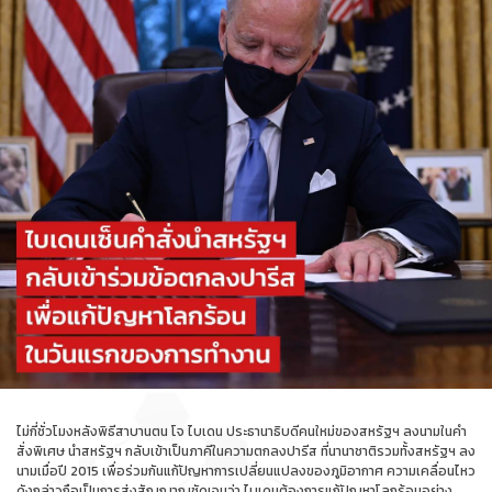
ไม่กี่ชั่วโมงหลังพิธีสาบานตน โจ ไบเดน ประธานาธิบดีคนใหม่ของสหรัฐฯ ลงนามในคำ
สั่งพิเศษ นำสหรัฐฯ กลับเข้าเป็นภาคีในความตกลงปารีส ที่นานาชาติรวมทั้งสหรัฐฯ ลง
นามเมื่อปี 2015 เพื่อร่วมกันแก้ปัญหาการเปลี่ยนแปลงของภูมิอากาศ ความเคลื่อนไหว
ดังกล่าวถือเป็นการส่งสัญญาณชัดเจนว่า ไบเดนต้องการแก้ปัญหาโลกร้อนอย่าง