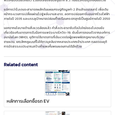
พรรคแบบไม่แตกแถว รวมถึงเสียงสนับสนุนจาก ส.ว. ที่มีแนวคิดอนุรักษ์นิยมด้วย
.
แต่คาดว่าไบเดนจะสามารถผลักดันแผนเศรษฐกิจมูลค่า 2 ล้านล้านดอลลาร์ เพื่อเดิน
หน้ากระบวนการเปลี่ยนผ่านไปสู่พลังงานสะอาด, ลดการปล่อยคาร์บอนจากโรงไฟฟ้า
ภายในปี 2035 และบรรลุเป้าหมายปล่อยก๊าซเรือนกระจกสุทธิเป็นศูนย์ภายในปี 2050
.
นอกจากนโยบายด้านสิ่งแวดล้อมแล้ว คำสั่งประธานาธิบดีฉบับใหม่ของไบเดนยัง
เกี่ยวข้องกับมาตรการรับมือการแพร่ระบาดโควิด-19, ยับยั้งการถอนตัวจากองค์การ
อนามัยโลก (WHO), ยุติการใช้มาตรการที่เข้มงวดต่อผู้อพยพผิดกฎหมายบริเวณ
ชายแดน, ยกเลิกกฎแบนที่ไม่ให้ชาวมุสลิมจากหลายประเทศเข้าประเทศ ตลอดจนยุติ
การจัดสรรงบประมาณสร้างกำแพงกั้นพรมแดนทางใต้อีกด้วย
Related content
หลักการเลือกซื้อรถ EV