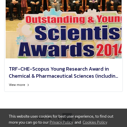
TRF-CHE-Scopus Young Research Award in
Chemical & Pharmaceutical Sciences (including
Chemical Engineering) from the Thailand
View more
Research Fund (TRF), Office of the Higher
Education Commission (CHE) and Scopus
This website uses cookies for best user experience, to find out
1
2
First
Last
more you can go to our
Privacy Policy
and
Cookies Policy