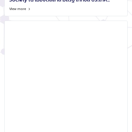
สหรัฐอเมริกา ระหว่างวันที่ 26 - 30 พฤษภาคม พ.ศ.
View more
2562