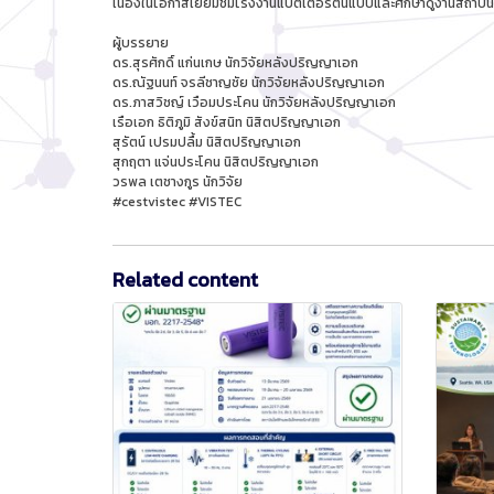
เนื่องในโอกาสเยี่ยมชมโรงงานแบตเตอรี่ต้นแบบและศึกษาดูงานสถาบันวิ
ผู้บรรยาย
ดร.สุรศักดิ์ แก่นเกษ นักวิจัยหลังปริญญาเอก
ดร.ณัฐนนท์ จรลีชาญชัย นักวิจัยหลังปริญญาเอก
ดร.ภาสวิชญ์ เวือมประโคน นักวิจัยหลังปริญญาเอก
เรือเอก ธิติภูมิ สังข์สนิท นิสิตปริญญาเอก
สุรัตน์ เปรมปลื้ม นิสิตปริญญาเอก
สุกฤตา แจ่นประโคน นิสิตปริญญาเอก
วรพล เตชางกูร นักวิจัย
#cestvistec #VISTEC
Related content