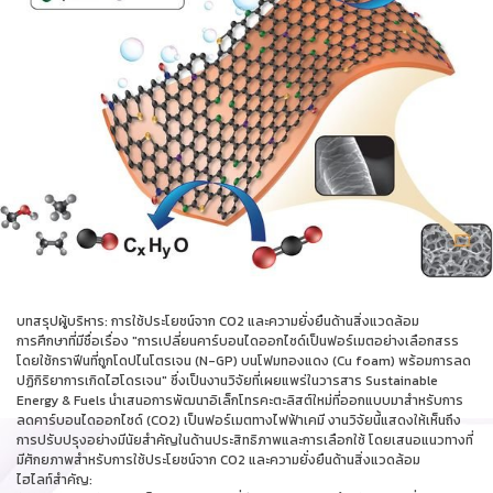
บทสรุปผู้บริหาร: การใช้ประโยชน์จาก CO2 และความยั่งยืนด้านสิ่งแวดล้อม
การศึกษาที่มีชื่อเรื่อง "การเปลี่ยนคาร์บอนไดออกไซด์เป็นฟอร์เมตอย่างเลือกสรร
โดยใช้กราฟีนที่ถูกโดปไนโตรเจน (N-GP) บนโฟมทองแดง (Cu foam) พร้อมการลด
ปฏิกิริยาการเกิดไฮโดรเจน" ซึ่งเป็นงานวิจัยที่เผยแพร่ในวารสาร Sustainable
Energy & Fuels นำเสนอการพัฒนาอิเล็กโทรคะตะลิสต์ใหม่ที่ออกแบบมาสำหรับการ
ลดคาร์บอนไดออกไซด์ (CO2) เป็นฟอร์เมตทางไฟฟ้าเคมี งานวิจัยนี้แสดงให้เห็นถึง
การปรับปรุงอย่างมีนัยสำคัญในด้านประสิทธิภาพและการเลือกใช้ โดยเสนอแนวทางที่
มีศักยภาพสำหรับการใช้ประโยชน์จาก CO2 และความยั่งยืนด้านสิ่งแวดล้อม
ไฮไลท์สำคัญ: