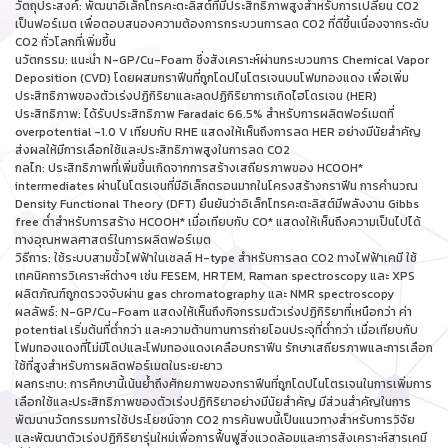
วัตถุประสงค์: พัฒนาอิเล็กโทรคะตะลิสต์ที่มีประสิทธิภาพสูงสำหรับการเปลี่ยน CO2
เป็นฟอร์เมต เพื่อตอบสนองความต้องการกระบวนการลด CO2 ที่ดีขึ้นเนื่องจากระดับ
CO2 ทั่วโลกที่เพิ่มขึ้น
นวัตกรรม: แนะนำ N-GP/Cu-Foam ซึ่งสังเคราะห์ผ่านกระบวนการ Chemical Vapor
Deposition (CVD) โดยผสมกราฟีนที่ถูกโดปไนโตรเจนบนโฟมทองแดง เพื่อเพิ่ม
ประสิทธิภาพของตัวเร่งปฏิกิริยาและลดปฏิกิริยาการเกิดไฮโดรเจน (HER)
ประสิทธิภาพ: ได้รับประสิทธิภาพ Faradaic 66.5% สำหรับการผลิตฟอร์เมตที่
overpotential -1.0 V เทียบกับ RHE แสดงให้เห็นถึงการลด HER อย่างมีนัยสำคัญ
ส่งผลให้มีการเลือกใช้และประสิทธิภาพสูงในการลด CO2
กลไก: ประสิทธิภาพที่เพิ่มขึ้นเกิดจากการสร้างเสถียรภาพของ HCOOH*
intermediates ผ่านไนโตรเจนที่มีอิเล็กตรอนมากในโครงสร้างกราฟีน การคำนวณ
Density Functional Theory (DFT) ยืนยันว่าอิเล็กโทรคะตะลิสต์มีพลังงาน Gibbs
free ต่ำสำหรับการสร้าง HCOOH* เมื่อเทียบกับ CO* แสดงให้เห็นถึงความเป็นไปได้
ทางอุณหพลศาสตร์ในการผลิตฟอร์เมต
วิธีการ: ใช้ระบบสามขั้วไฟฟ้าในเซลล์ H-type สำหรับการลด CO2 ทางไฟฟ้าเคมี ใช้
เทคนิคการวิเคราะห์ต่างๆ เช่น FESEM, HRTEM, Raman spectroscopy และ XPS
ผลิตภัณฑ์ถูกตรวจจับผ่าน gas chromatography และ NMR spectroscopy
ผลลัพธ์: N-GP/Cu-Foam แสดงให้เห็นถึงกิจกรรมตัวเร่งปฏิกิริยาที่เหนือกว่า ค่า
potential เริ่มต้นที่ต่ำกว่า และความต้านทานการถ่ายโอนประจุที่ต่ำกว่า เมื่อเทียบกับ
โฟมทองแดงที่ไม่มีโดปและโฟมทองแดงเคลือบกราฟีน รักษาเสถียรภาพและการเลือก
ใช้ที่สูงสำหรับการผลิตฟอร์เมตในระยะยาว
ผลกระทบ: การศึกษานี้เน้นย้ำถึงศักยภาพของกราฟีนที่ถูกโดปไนโตรเจนในการเพิ่มการ
เลือกใช้และประสิทธิภาพของตัวเร่งปฏิกิริยาอย่างมีนัยสำคัญ มีส่วนสำคัญในการ
พัฒนานวัตกรรมการใช้ประโยชน์จาก CO2 การค้นพบนี้เป็นแนวทางสำหรับการวิจัย
และพัฒนาตัวเร่งปฏิกิริยารุ่นใหม่เพื่อการฟื้นฟูสิ่งแวดล้อมและการสังเคราะห์สารเคมี