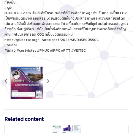
ที่ยั่งยืน
สรุป:
N-GP/Cu-Foam เป็นอิเล็กโทรคะตะลิสต์ที่มีประสิทธิภาพสูงสำหรับการเปลี่ยน CO2
เป็นฟอร์เมตอย่างเลือกสรร โดยแสดงให้เห็นถึงประสิทธิภาพและความเสถียรที่โดด
เด่น งานวิจัยนี้ไม่เพียงแต่พัฒนาความเข้าใจเกี่ยวกับกราฟีนที่ถูกโดปไนโตรเจนในฐานะ
วัสดุตัวเร่งปฏิกิริยา แต่ยังเน้นย้ำถึงศักยภาพในการแก้ไขปัญหาสิ่งแวดล้อมที่สำคัญ
ผ่านเทคโนโลยีการลด CO2 ที่เป็นนวัตกรรมใหม่
https://pubs.rsc.org/.../articlepdf/2024/SE/D4SE00550C...
ขอบคุณ
#สกสว #cestvistec #PMUC #IRPC #PTT #VISTEC
Related content