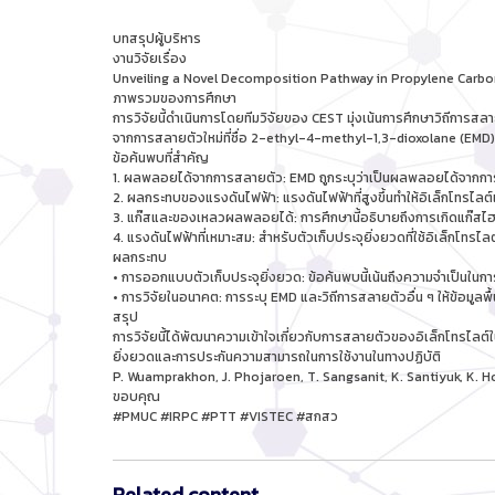
บทสรุปผู้บริหาร
งานวิจัยเรื่อง
Unveiling a Novel Decomposition Pathway in Propylene Carbo
ภาพรวมของการศึกษา
การวิจัยนี้ดำเนินการโดยทีมวิจัยของ CEST มุ่งเน้นการศึกษาวิถีกา
จากการสลายตัวใหม่ที่ชื่อ 2-ethyl-4-methyl-1,3-dioxolane (EMD)
ข้อค้นพบที่สำคัญ
1. ผลพลอยได้จากการสลายตัว: EMD ถูกระบุว่าเป็นผลพลอยได้จากการ
2. ผลกระทบของแรงดันไฟฟ้า: แรงดันไฟฟ้าที่สูงขึ้นทำให้อิเล็กโทรไลต์เส
3. แก๊สและของเหลวผลพลอยได้: การศึกษานี้อธิบายถึงการเกิดแก๊ส
4. แรงดันไฟฟ้าที่เหมาะสม: สำหรับตัวเก็บประจุยิ่งยวดที่ใช้อิเล็กโทร
ผลกระทบ
• การออกแบบตัวเก็บประจุยิ่งยวด: ข้อค้นพบนี้เน้นถึงความจำเป็นในกา
• การวิจัยในอนาคต: การระบุ EMD และวิถีการสลายตัวอื่น ๆ ให้ข้อมูลพ
สรุป
การวิจัยนี้ได้พัฒนาความเข้าใจเกี่ยวกับการสลายตัวของอิเล็กโทรไลต์ใ
ยิ่งยวดและการประกันความสามารถในการใช้งานในทางปฏิบัติ
P. Wuamprakhon, J. Phojaroen, T. Sangsanit, K. Santiyuk, K
ขอบคุณ
#PMUC #IRPC #PTT #VISTEC #สกสว
Related content