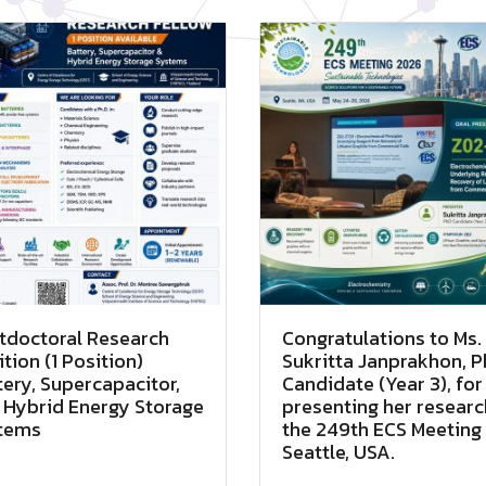
tdoctoral Research
Congratulations to Ms.
tion (1 Position)
Sukritta Janprakhon, 
tery, Supercapacitor,
Candidate (Year 3), for
 Hybrid Energy Storage
presenting her researc
tems
the 249th ECS Meeting 
Seattle, USA.