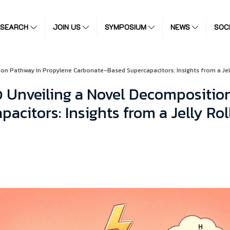
ESEARCH
JOIN US
SYMPOSIUM
NEWS
SOC
sition Pathway in Propylene Carbonate-Based Supercapacitors: Insights from a 
ื่อง Unveiling a Novel Decomposit
citors: Insights from a Jelly Rol