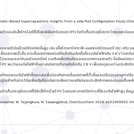
nate-Based Supercapacitors: Insights from a Jelly Roll Configuration Study (
รสลายตัวของอิเล็กโทรไลต์ที่ใช้โพรพิลีนคาร์บอเนต (PC) ในตัวเก็บประจุยิ่งยวด โดยเฉพ
สลายตัวใหม่โดยใช้เทคนิคขั้นสูง เช่น แก๊สโครมาโทกราฟี-แมสสเปกโตรเมตรี (GC-MS) แล
ื่อมสภาพเร็วขึ้น การเสื่อมสภาพอย่างมีนัยสำคัญเกิดขึ้นที่แรงดันไฟฟ้าเกิน 3.8 V โดยเริ่มเก
ไฮโดรเจนและคาร์บอนไดออกไซด์ รวมถึงผลิตภัณฑ์ของเหลวจากการสลายตัว ซึ่งมีผลต่อควา
ไลต์ PC พบว่าแรงดันไฟฟ้าที่เหมาะสมในการทำงานคือไม่เกิน 3.8 V เพื่อสมดุลระหว่างประสิทธ
รกำหนดแรงดันไฟฟ้าที่เหมาะสมเพื่อป้องกันการเสื่อมสภาพที่เร็วขึ้นและปรับปรุงอายุการใช
ื้นฐานสำหรับการวิจัยเพิ่มเติมที่มุ่งเน้นการเพิ่มความเสถียรและประสิทธิภาพของระบบเก็บพล
นตัวเก็บประจุยิ่งยวดที่ใช้อิเล็กโทรไลต์ PC โดยเฉพาะภายใต้สภาวะที่มีแรงดันไฟฟ้าสูง ข้อ
. Homlamai, W. Tejangkura, M. Sawangphruk, ChemSusChem 2024, e202400053. ht