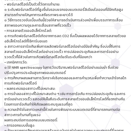
• ฟอร์มาลดีไฮด์เป็นตัวชี้วัดการทำนาย:
o ระดับฟอร์มาลดีไฮด์ที่สูงขึ้นในรอบแรกของแบตเตอรี่ลิเธียมไอออนที่มีนิกเกิลสูง
สามารถทำนายปัญหาการเสถียรภาพระยะยาวได้
o วิธีการตรวจจับเบื้องต้นนี้ช่วยให้สามารถดำเนินการล่วงหน้าเพื่อบรรเทาการเสื่อม
สภาพของความจุและการเสื่อมสภาพที่รวดเร็ว
• การสลายตัวของอิเล็กโทรไลต์:
o การเกิดฟอร์มาลดีไฮด์เกิดจากการลด CO2 ซึ่งเป็นผลพลอยได้จากการสลายตัวขอ
งอิเล็กโทรไลต์ที่ใช้คาร์บอเนต
o สภาวะการชาร์จเกินเพิ่มการผลิตฟอร์มาลดีไฮด์อย่างมีนัยสำคัญ ซึ่งบ่งชี้ถึงการ
สลายตัวของอิเล็กโทรไลต์อย่างรวดเร็ว การปล่อยประจุเกินและการชาร์จอย่าง
รวดเร็วก็มีส่วนในการเกิดฟอร์มาลดีไฮด์แต่ในระดับที่น้อยกว่า
• เทคนิคการวัด:
o ใช้ NMR spectroscopy ในการวัดปริมาณฟอร์มาลดีไฮด์อย่างแม่นยำ ซึ่งช่วย
ปรับปรุงการประเมินสุขภาพของแบตเตอรี่
o การศึกษาผสมผสานการวิเคราะห์เชิงทดลองและการคำนวณเพื่อทำความเข้าใจกลไก
การเกิดฟอร์มาลดีไฮด์
• ผลกระทบของสภาวะที่ไม่เหมาะสม:
o การจำลองสภาวะที่ไม่เหมาะสมต่าง ๆ เช่น การชาร์จเกิน การปล่อยประจุเกิน และการ
ชาร์จอย่างรวดเร็ว แสดงให้เห็นถึงระดับการสลายตัวของอิเล็กโทรไลต์ที่แตกต่างกัน
โดยการชาร์จเกินทำให้เกิดผลกระทบรุนแรงที่สุด
o ความเข้าใจในสภาวะเหล่านี้ช่วยในการพัฒนาระบบแบตเตอรี่ที่สามารถทนทานต่อ
สภาวะการทำงานที่รุนแรง
ผลกระทบต่อการออกแบบแบตเตอรี่:
• การออกแบบขั้นสูง:
o ข้อมูลจากการศึกษาสามารถสร้างแรงบันดาลใจในการออกแบบแบตเตอรี่ที่ลดการ