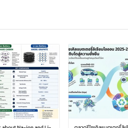
t about Na-ion and Li-
ตลาดรีไซเคิลแบตเตอรี่ลิเ