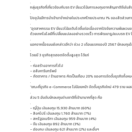
.
กลุ่มธุรกิจที่เกี่ยวข้องกับรถ EV มีแนวโน้มการลงทุนจากสัญชาติจีนในส
.
ปัจจุบันมีการนำเข้ามาจำหน่ายในประเทศไทยประมาณ 1% ของสัดส่วนก
.
“อุตสาหกรรม EV มีแนวโน้มเติบโตขึ้นต่อเนื่องจากปัจจัยความผันผวน
ด้วยเทคโนโลยีที่เปลี่ยนแปลงอย่างรวดเร็ว การพัฒนารูปแบบรถ EV 
.
นอกจากนี้อรมนยังกล่าวอีกว่า ช่วง 2 เดือนแรกของปี 2567 นักลงทุนไท
.
โดยมี 3 ธุรกิจสุดฮอตจัดตั้งสูงสุด ได้แก่
.
- ก่อสร้างอาคารทั่วไป
- อสังหาริมทรัพย์
- ภัตตาคาร / ร้านอาหาร คิดเป็นเกือบ 20% ของการจัดตั้งธุรกิจทั้งห
.
“ขณะที่ธุรกิจ e-Commerce ไม่น้อยหน้า จัดตั้งธุรกิจใหม่ 479 ราย ผ
.
ส่วน 5 อันดับนักลงทุนต่างชาติที่เข้ามามากที่สุด คือ
.
- ญี่ปุ่น เงินลงทุน 15,930 ล้านบาท (60%)
- สิงคโปร์ เงินลงทุน 1,760 ล้านบาท (7%)
- สหรัฐอเมริกา เงินลงทุน 959 ล้านบาท (4%)
- จีน เงินลงทุน 892 ล้านบาท (3%)
- ฮ่องกง เงินลงทุน 621 ล้านบาท (2%) และอื่นๆ