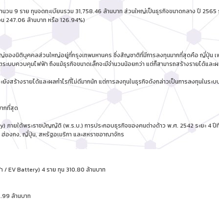
ุคคลจำนวน 9 ราย ทุนจดทะเบียนรวม 31,758.46 ล้านบาท ส่วนใหญ่เป็นธุรกิจขนาดกลาง ปี 25
นวน 247.06 ล้านบาท หรือ 126.94%)
านใหญ่ของนิติบุคคลส่วนใหญ่อยู่ที่กรุงเทพมหานคร ซึ่งสัญชาติที่มีการลงทุนมากที่สุดคือ ญี่ป
ผู้ผลิตระบบควบคุมไฟฟ้า ถึงแม้ธุรกิจขนาดเล็กจะมีจำนวนน้อยกว่า แต่ก็สามารถสร้างรายได้แล
ยังสร้างรายได้และผลกำไรที่ไม่ดีมากนัก แต่การลงทุนในธุรกิจดังกล่าวเป็นการลงทุนในระบบ
ากที่สุด
try) ภายใต้พระราชบัญญัติ (พ.ร.บ.) การประกอบธุรกิจของคนต่างด้าว พ.ศ. 2542 ระยะ 4 ปีที่
 ฮ่องกง, ญี่ปุ่น, สหรัฐอเมริกา และสหราชอาณาจักร
ฟ้า / EV Battery) 4 ราย ทุน 310.80 ล้านบาท
58.99 ล้านบาท