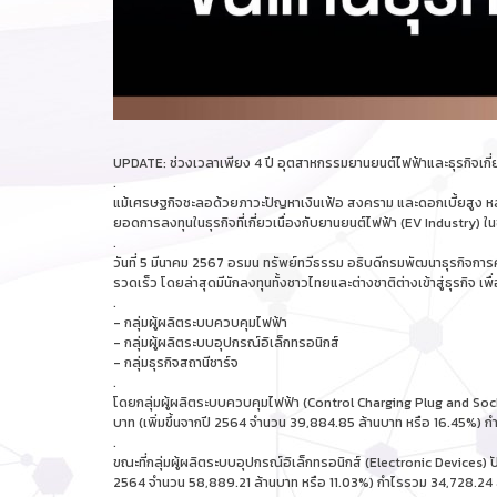
UPDATE: ช่วงเวลาเพียง 4 ปี อุตสาหกรรมยานยนต์ไฟฟ้าและธุรกิจเกี่ยวเน
.
แม้เศรษฐกิจชะลอด้วยภาวะปัญหาเงินเฟ้อ สงคราม และดอกเบี้ยสูง หลา
ยอดการลงทุนในธุรกิจที่เกี่ยวเนื่องกับยานยนต์ไฟฟ้า (EV Industry) ในช่
.
วันที่ 5 มีนาคม 2567 อรมน ทรัพย์ทวีธรรม อธิบดีกรมพัฒนาธุรกิจการค
รวดเร็ว โดยล่าสุดมีนักลงทุนทั้งชาวไทยและต่างชาติต่างเข้าสู่ธุรกิจ เ
.
- กลุ่มผู้ผลิตระบบควบคุมไฟฟ้า
- กลุ่มผู้ผลิตระบบอุปกรณ์อิเล็กทรอนิกส์
- กลุ่มธุรกิจสถานีชาร์จ
.
โดยกลุ่มผู้ผลิตระบบควบคุมไฟฟ้า (Control Charging Plug and Sock
บาท (เพิ่มขึ้นจากปี 2564 จำนวน 39,884.85 ล้านบาท หรือ 16.45%) ก
.
ขณะที่กลุ่มผู้ผลิตระบบอุปกรณ์อิเล็กทรอนิกส์ (Electronic Devices)
2564 จำนวน 58,889.21 ล้านบาท หรือ 11.03%) กำไรรวม 34,728.24 ล้