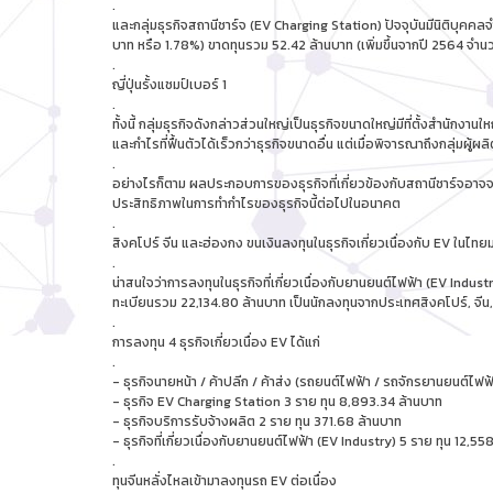
.
และกลุ่มธุรกิจสถานีชาร์จ (EV Charging Station) ปัจจุบันมีนิติบ
บาท หรือ 1.78%) ขาดทุนรวม 52.42 ล้านบาท (เพิ่มขึ้นจากปี 2564 จำ
.
ญี่ปุ่นรั้งแชมป์เบอร์ 1
.
ทั้งนี้ กลุ่มธุรกิจดังกล่าวส่วนใหญ่เป็นธุรกิจขนาดใหญ่มีที่ตั้งสำนักง
และกำไรที่ฟื้นตัวได้เร็วกว่าธุรกิจขนาดอื่น แต่เมื่อพิจารณาถึงกลุ่ม
.
อย่างไรก็ตาม ผลประกอบการของธุรกิจที่เกี่ยวข้องกับสถานีชาร์จอาจจะ
ประสิทธิภาพในการทำกำไรของธุรกิจนี้ต่อไปในอนาคต
.
สิงคโปร์ จีน และฮ่องกง ขนเงินลงทุนในธุรกิจเกี่ยวเนื่องกับ EV ในไทยม
.
น่าสนใจว่าการลงทุนในธุรกิจที่เกี่ยวเนื่องกับยานยนต์ไฟฟ้า (EV Indus
ทะเบียนรวม 22,134.80 ล้านบาท เป็นนักลงทุนจากประเทศสิงคโปร์, จีน,
.
การลงทุน 4 ธุรกิจเกี่ยวเนื่อง EV ได้แก่
.
- ธุรกิจนายหน้า / ค้าปลีก / ค้าส่ง (รถยนต์ไฟฟ้า / รถจักรยานยนต์ไฟ
- ธุรกิจ EV Charging Station 3 ราย ทุน 8,893.34 ล้านบาท
- ธุรกิจบริการรับจ้างผลิต 2 ราย ทุน 371.68 ล้านบาท
- ธุรกิจที่เกี่ยวเนื่องกับยานยนต์ไฟฟ้า (EV Industry) 5 ราย ทุน 12,5
.
ทุนจีนหลั่งไหลเข้ามาลงทุนรถ EV ต่อเนื่อง