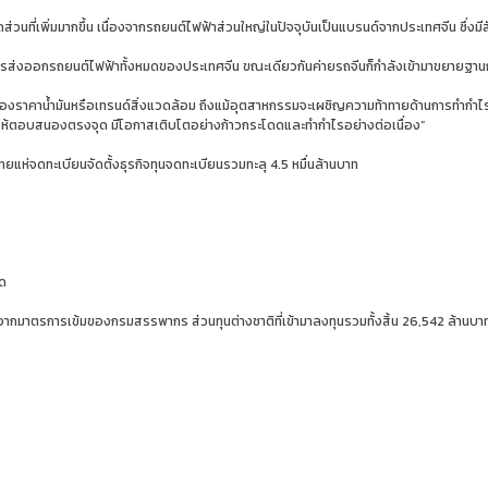
ัดส่วนที่เพิ่มมากขึ้น เนื่องจากรถยนต์ไฟฟ้าส่วนใหญ่ในปัจจุบันเป็นแบรนด์จากประเทศจีน ซึ
ารส่งออกรถยนต์ไฟฟ้าทั้งหมดของประเทศจีน ขณะเดียวกันค่ายรถจีนก็กำลังเข้ามาขยายฐาน
ของราคาน้ำมันหรือเทรนด์สิ่งแวดล้อม ถึงแม้อุตสาหกรรมจะเผชิญความท้าทายด้านการทำกำไร
ให้ตอบสนองตรงจุด มีโอกาสเติบโตอย่างก้าวกระโดดและทำกำไรอย่างต่อเนื่อง”
ยแห่จดทะเบียนจัดตั้งธุรกิจทุนจดทะเบียนรวมทะลุ 4.5 หมื่นล้านบาท
มด
ลจากมาตรการเข้มของกรมสรรพากร ส่วนทุนต่างชาติที่เข้ามาลงทุนรวมทั้งสิ้น 26,542 ล้านบา