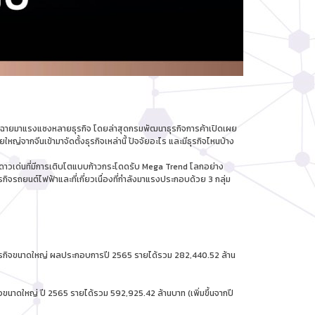
ฉิดฉายมาแรงแซงหลายธุรกิจ โดยล่าสุดกรมพัฒนาธุรกิจการค้าเปิดเผย
หญ่จากจีนเข้ามาจัดตั้งธุรกิจเหล่านี้ ปัจจัยอะไร และมีธุรกิจไหนบ้าง
ิจดาวเด่นที่มีการเติบโตแบบก้าวกระโดดรับ Mega Trend โลกอย่าง
ุรกิจรถยนต์ไฟฟ้าและที่เกี่ยวเนื่องที่กำลังมาแรงประกอบด้วย 3 กลุ่ม
็นธุรกิจขนาดใหญ่ ผลประกอบการปี 2565 รายได้รวม 282,440.52 ล้าน
ิจขนาดใหญ่ ปี 2565 รายได้รวม 592,925.42 ล้านบาท (เพิ่มขึ้นจากปี