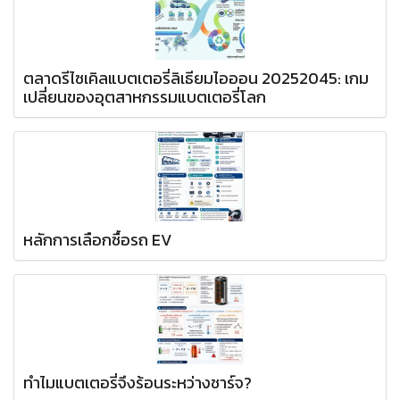
ตลาดรีไซเคิลแบตเตอรี่ลิเธียมไอออน 20252045: เกม
เปลี่ยนของอุตสาหกรรมแบตเตอรี่โลก
หลักการเลือกซื้อรถ EV
ทำไมแบตเตอรี่จึงร้อนระหว่างชาร์จ?