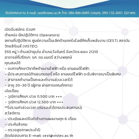
เปิดรับสมัคร ด่วน!!!
ตำแหน่ง นักปฏิบัติการ (Operators)
สถานที่ปฏิบัติการ ศูนย์ความเป็นเลิศด้านเทคโนโลยีกักเก็บพลังงาน (CEST) สถาบัน
วิทยสิริเมธี (VISTEC)
555 หมู่ 1 ตำบลป่ายุบใน อำเภอวังจันทร์ จังหวัดระยอง 21210
อาจารย์ที่ปรึกษา: รศ. ดร.มนตรี สว่างพฤกษ์
คุณสมบัติ
- จบการศึกษาวิชาชีพด้านงานไฟฟ้า หรือ ยานยนต์ไฟฟ้า
- มีประสบการณ์ด้านแบตเตอรี่ หรือ ยานยนต์ไฟฟ้า จะรับพิจารณาเป็นพิเศษ
- สามารถทำงานเป็นกะและทำงานล่วงเวลาได้
- อายุ 20-30 ปี (ผู้ชาย ผ่านการเกณฑ์ทหาร)
เงินเดือน
- วุฒิการศึกษา ปวช 11,500 บาท +++
- วุฒิการศึกษา ปวส 12,500 บาท +++
**ไม่รวมค่าล่วงเวลา (ต่อรองได้ตามประสบการณ์)
สวัสดิการ
- ประเมินและปรับค่าจ้างตามผลงานทุก 6 เดือน
- ประกันสังคม
- ตรวจสุขภาพประจำปี
ติดต่อสอบถาม E-mail: cest@vistec.ac.th