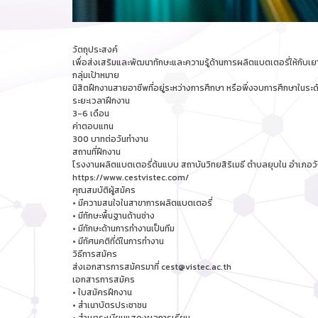
วัตถุประสงค์
เพื่อส่งเสริมและพัฒนาทักษะและความรู้ด้านการผลิตแบตเตอรี่ให้ก
กลุ่มเป้าหมาย
นิสิตฝึกงานสายอาชีพที่อยู่ระหว่างการศึกษา หรือพึ่งจบการศึกษาในระ
ระยะเวลาฝึกงาน
3-6 เดือน
ค่าตอบแทน
300 บาทต่อวันทำงาน
สถานที่ฝึกงาน
โรงงานผลิตแบตเตอรี่ต้นแบบ สถาบันวิทยสิริเมธี ตำบลยุบใน อำเภอวั
https://www.cestvistec.com/
คุณสมบัติผู้สมัคร
• มีความสนใจในสาขาการผลิตแบตเตอรี่
• มีทักษะพื้นฐานด้านช่าง
• มีทักษะด้านการทำงานเป็นทีม
• มีทัศนคติที่ดีในการทำงาน
วิธีการสมัคร
ส่งเอกสารการสมัครมาที่ cest@vistec.ac.th
เอกสารการสมัคร
• ใบสมัครฝึกงาน
• สำเนาบัตรประชาชน