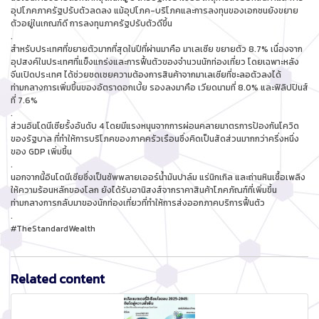
อุปโภคภาครัฐปรับตัวลดลง แม้อุปโภค-บริโภคและการลงทุนของเอกชนยังขยาย
ตัวอยู่ในเกณฑ์ดี การลงทุนภาครัฐปรับตัวดีขึ้น
.
สำหรับประเทศที่ขยายตัวมากที่สุดในปีที่ผ่านมาคือ มาเลเซีย ขยายตัว 8.7% เนื่องจาก
อุปสงค์ในประเทศที่แข็งแกร่งและการฟื้นตัวของจำนวนนักท่องเที่ยว โดยเฉพาะหลัง
จีนเปิดประเทศ ได้ช่วยชดเชยความต้องการสินค้าจากมาเลเซียที่ชะลอตัวลงได้
ท่ามกลางการเพิ่มขึ้นของอัตราดอกเบี้ย รองลงมาคือ เวียดนามที่ 8.0% และฟิลิปปินส์
ที่ 7.6%
.
ส่วนอินโดนีเซียรั้งอันดับ 4 โดยมีแรงหนุนจากการผ่อนคลายมาตรการป้องกันโควิด
ของรัฐบาล ที่ทำให้การบริโภคของภาคครัวเรือนซึ่งคิดเป็นสัดส่วนมากกว่าครึ่งหนึ่ง
ของ GDP เพิ่มขึ้น
.
นอกจากนี้อินโดนีเซียซึ่งเป็นซัพพลายเออร์น้ำมันปาล์ม แร่นิกเกิล และถ่านหินเชื้อเพลิง
ให้ความร้อนหลักของโลก ยังได้รับอานิสงส์จากราคาสินค้าโภคภัณฑ์ที่เพิ่มขึ้น
ท่ามกลางการกลับมาของนักท่องเที่ยวที่ทำให้การส่งออกภาคบริการฟื้นตัว
.
#TheStandardWealth
Related content