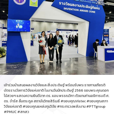
เข้าร่วมนำเสนอผลงานวิจัยและสิ่งประดิษฐ์ พร้อมรับพระราชทานเกียรติ
บัตรรางวัลการวิจัยแห่งชาติ ในงานวันนักประดิษฐ์ 2566 ขอบพระคุณดอก
ไม้สวยๆ แสดงความยินดีจาก ดร. แอน พรรณวิกา ตัวแทนท่านอธิการบดี ศ.
ดร. จำรัส ลิ้มตระกูล สถาบันวิทยสิริเมธี #ขอบคุณVistec #ขอบคุณสภา
วิจัยแห่งชาติ #ขอบคุณแหล่งทุนวิจัย #กระทรวงพลังงาน #PTTgroup
#PMUC #สกสว