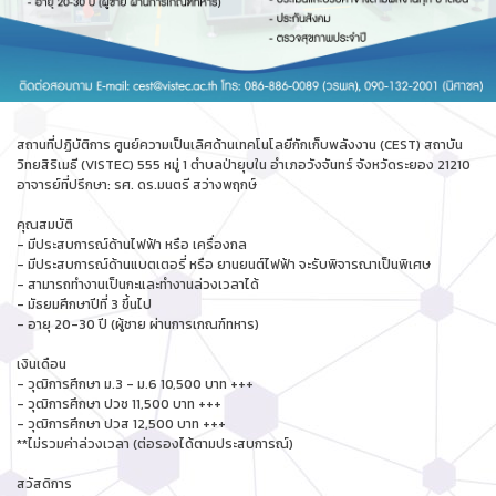
สถานที่ปฏิบัติการ ศูนย์ความเป็นเลิศด้านเทคโนโลยีกักเก็บพลังงาน (CEST) สถาบัน
วิทยสิริเมธี (VISTEC) 555 หมู่ 1 ตำบลป่ายุบใน อำเภอวังจันทร์ จังหวัดระยอง 21210
อาจารย์ที่ปรึกษา: รศ. ดร.มนตรี สว่างพฤกษ์
คุณสมบัติ
- มีประสบการณ์ด้านไฟฟ้า หรือ เครื่องกล
- มีประสบการณ์ด้านแบตเตอรี่ หรือ ยานยนต์ไฟฟ้า จะรับพิจารณาเป็นพิเศษ
- สามารถทำงานเป็นกะและทำงานล่วงเวลาได้
- มัธยมศึกษาปีที่ 3 ขึ้นไป
- อายุ 20-30 ปี (ผู้ชาย ผ่านการเกณฑ์ทหาร)
เงินเดือน
- วุฒิการศึกษา ม.3 - ม.6 10,500 บาท +++
- วุฒิการศึกษา ปวช 11,500 บาท +++
- วุฒิการศึกษา ปวส 12,500 บาท +++
**ไม่รวมค่าล่วงเวลา (ต่อรองได้ตามประสบการณ์)
สวัสดิการ