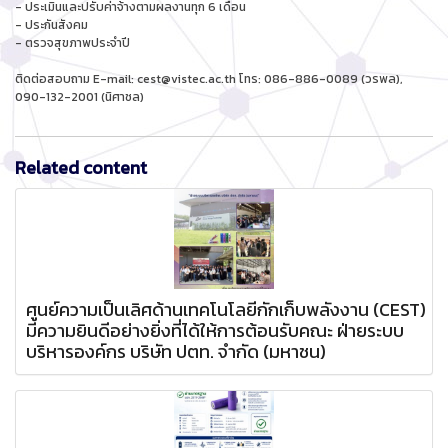
- ประเมินและปรับค่าจ้างตามผลงานทุก 6 เดือน
- ประกันสังคม
- ตรวจสุขภาพประจำปี
ติดต่อสอบถาม E-mail: cest@vistec.ac.th โทร: 086-886-0089 (วรพล),
090-132-2001 (นิศาชล)
Related content
ศูนย์ความเป็นเลิศด้านเทคโนโลยีกักเก็บพลังงาน (CEST)
มีความยินดีอย่างยิ่งที่ได้ให้การต้อนรับคณะ ฝ่ายระบบ
บริหารองค์กร บริษัท ปตท. จำกัด (มหาชน)