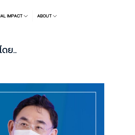
IAL IMPACT
ABOUT
โดย..