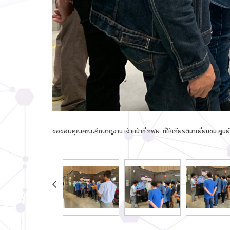
ขอขอบคุณคณะศึกษาดูงาน เจ้าหน้าที่ กฟผ. ที่ให้เกียรติมาเยี่ยมชม ศ