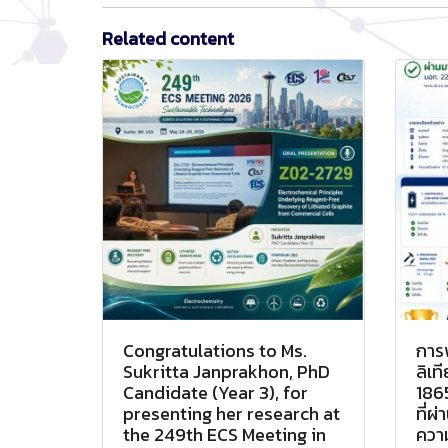
Related content
Congratulations to Ms.
การ
Sukritta Janprakhon, PhD
ลิเ
Candidate (Year 3), for
186
presenting her research at
ที่
the 249th ECS Meeting in
ควา