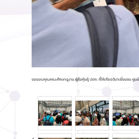
ขอขอบคุณคณะศึกษาดูงาน ผู้ถือหุ้นกู้ ปตท. ที่ให้เกียรติมาเยี่ยมชม 