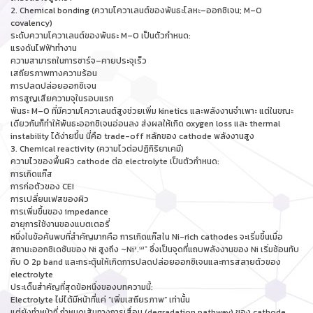
2. Chemical bonding (ความโควาเลนต์ของพันธะโลหะ–ออกซิเจน; M–O
covalency)
ระดับความโควาเลนต์ของพันธะ M–O เป็นตัวกำหนด:
แรงดันไฟฟ้าทำงาน
ความสามารถในการชาร์จ–คายประจุเร็ว
เสถียรภาพทางความร้อน
การปลดปล่อยออกซิเจน
การสูญเสียความจุในรอบแรก
พันธะ M–O ที่มีความโควาเลนต์สูงช่วยเพิ่ม kinetics และพลังงานจำเพาะ แต่ในขณะ
เดียวกันก็ทำให้พันธะออกซิเจนอ่อนลง ส่งผลให้เกิด oxygen loss และ thermal
instability ได้ง่ายขึ้น นี่คือ trade-off หลักของ cathode พลังงานสูง
3. Chemical reactivity (ความไวต่อปฏิกิริยาเคมี)
ความไวของพื้นผิว cathode ต่อ electrolyte เป็นตัวกำหนด:
การเกิดแก๊ส
การก่อตัวของ CEI
การเปลี่ยนเฟสของผิว
การเพิ่มขึ้นของ impedance
อายุการใช้งานของแบตเตอรี่
หนึ่งในข้อค้นพบที่สำคัญมากคือ การเกิดแก๊สใน Ni-rich cathodes จะเริ่มขึ้นเมื่อ
สถานะออกซิเดชันของ Ni สูงถึง ~Ni³.⁹³⁺ ซึ่งเป็นจุดที่แถบพลังงานของ Ni เริ่มซ้อนทับ
กับ O 2p band และกระตุ้นให้เกิดการปลดปล่อยออกซิเจนและการสลายตัวของ
electrolyte
ประเด็นสำคัญที่สุดข้อหนึ่งของบทความนี้:
Electrolyte ไม่ได้มีหน้าที่แค่ “เพิ่มเสถียรภาพ” เท่านั้น
แต่ยังทำหน้าที่ กำหนดเส้นทางการเสื่อม (degradation pathway) ของ cathode