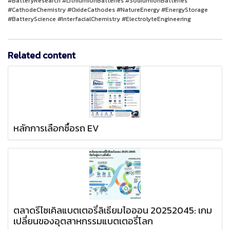
#BatteryResearch #LithiumIonBatteries #SodiumIonBatteries
#CathodeChemistry #OxideCathodes #NatureEnergy #EnergyStorage
#BatteryScience #InterfacialChemistry #ElectrolyteEngineering
Related content
หลักการเลือกซื้อรถ EV
ตลาดรีไซเคิลแบตเตอรี่ลิเธียมไอออน 20252045: เกม
เปลี่ยนของอุตสาหกรรมแบตเตอรี่โลก