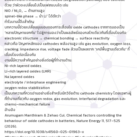
ด้วย ว่าผิวจะเปลี่ยนไปเป็นเฟสแบบใด เช่น
NiO / Ni₃O₄ → ต้านทานสูง
spinel-like phase → นำ Li⁺ ได้ดีกว่า
ทำไมงานนี้จึงสำคัญ
บทความนี้ช่วยเปลี่ยนมุมมองของการเสื่อมใน oxide cathodes จากการมองเป็น
“หลายปัญหาแยกกัน” ไปสู่การมองว่าเป็นผลลัพธ์ของกลไกเดียวกันที่เชื่อมโยงกัน:
electronic structure → chemical bonding → surface reactivity
กล่าวคือ ปัญหาหลักของ cathodes พลังงานสูง เช่น gas evolution, oxygen loss,
cracking, impedance rise, voltage fade ล้วนเป็นผลจาก “เคมีพื้นฐานเดียวกัน” ที่
เชื่อมโยงต่อเนื่องกัน
งานนี้มีความสำคัญอย่างยิ่งต่อผู้ที่ทำงานด้าน:
Ni-rich layered oxides
Li-rich layered oxides (LMR)
Na layered oxides
electrolyte / interphase engineering
oxygen redox stabilization
เป็นบทความที่ควรอ่านอย่างยิ่งสำหรับนักวิจัยด้าน cathode chemistry โดยเฉพาะผู้
ที่ทำงานเกี่ยวกับ oxygen redox, gas evolution, interfacial degradation และ
chemo-mechanical failure
อ้างอิง
Arumugam Manthiram & Zehao Cui, Chemical factors controlling the
behaviour of oxide cathodes in batteries, Nature Energy 11, 517–525
(2026).
https://doi.org/10.1038/s41560-025-01963-x