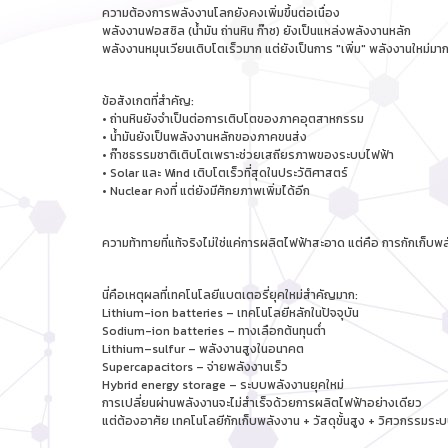
ความต้องการพลังงานโลกยังคงเพิ่มขึ้นต่อเนื่อง
พลังงานฟอสซิล (น้ำมัน ถ่านหิน ก๊าซ) ยังเป็นแหล่งพลังงานหลัก
พลังงานหมุนเวียนเติบโตเร็วมาก แต่ยังเป็นการ "เพิ่ม" พลังงานใหม่มา
ข้อสังเกตที่สำคัญ:
• ถ่านหินยังจำเป็นต่อการเติบโตของภาคอุตสาหกรรม
• น้ำมันยังเป็นพลังงานหลักของภาคขนส่ง
• ก๊าซธรรมชาติเติบโตเพราะช่วยเสถียรภาพของระบบไฟฟ้า
• Solar และ Wind เติบโตเร็วที่สุดในประวัติศาสตร์
• Nuclear คงที่ แต่ยังมีศักยภาพเพิ่มได้อีก
ความท้าทายที่แท้จริงไม่ใช่แค่การผลิตไฟฟ้าสะอาด แต่คือ การกักเก็บพ
นี่คือเหตุผลที่เทคโนโลยีแบตเตอรี่ยุคใหม่สำคัญมาก:
Lithium-ion batteries – เทคโนโลยีหลักในปัจจุบัน
Sodium-ion batteries – ทางเลือกต้นทุนต่ำ
Lithium–sulfur – พลังงานสูงในอนาคต
Supercapacitors – จ่ายพลังงานเร็ว
Hybrid energy storage – ระบบพลังงานยุคใหม่
การเปลี่ยนผ่านพลังงานจะไม่สำเร็จด้วยการผลิตไฟฟ้าอย่างเดียว
แต่ต้องอาศัย เทคโนโลยีกักเก็บพลังงาน + วัสดุขั้นสูง + วิศวกรรมระ