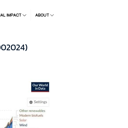
IAL IMPACT
ABOUT
002024)