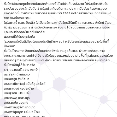
ทีมนักวิจัยจากศูนย์ความเป็นเลิศด้านเทคโนโลยีกักเก็บพลังงาน ได้รับเกียรติขึ้นรับ
รางวัลรองชนะเลิศอันดับ 2 พร้อมโล่เกียรติยศและประกาศนียบัตร โดยการมอบ
รางวัลจัดขึ้นภายในงาน วันนวัตกรรมแห่งชาติ 2568 จัดโดยสำนักงานนวัตกรรมแห่ง
ชาติ (องค์การมหาชน)
ในโอกาสนี้ ศ.ดร.พิมพ์ใจ ใจเย็น อธิการสถาบันวิทยสิริเมธี และ รศ.ดร.จุฬารัตน์ วัฒน
กิจ ผู้อำนวยนวยการ สำนักวิชาวิทยาการพลังงาน ได้ส่งตัวแทนร่วมแสดงความยินดี
และมอบช่อดอกไม้แก่ทีมนักวิจัย
ผลงานที่ได้รับรางวัลคือ
“แบตเตอรี่ชนิดลิเทียมไอออนประสิทธิภาพสูงสำหรับโซลาร์เซลล์แสงสว่างในพื้นที่
ห่างไกล”
ซึ่งเป็นโครงการพัฒนาเซลล์แบตเตอรี่พลังงานสูงต้นแบบ ผ่านการทดสอบตาม
มาตรฐานจนสามารถนำไปใช้งานจริงในชุมชนและหน่วยงานในพื้นที่ทุรกันดาร และพร้อม
ต่อยอดสู่การใช้งานในยานยนต์ไฟฟ้าหรือแอปพลิเคชันด้านพลังงานอื่น ๆ ในอนาคต
ทีมนักวิจัยผู้ได้รับรางวัล
รศ. ดร.มนตรี สว่างพฤกษ์
ดร.สุรศักดิ์ แก่นเกษ
นายธิติภูมิ สังข์สนิท
นางสาวนิชกานต์ อนันต์สุขสวัสดิ์
นายกาญจน์ หอมละม้าย
นายสุรัตน์ เปรมปลื้ม
นายวรพล เตชางกูร
นายรณชัย สงแทน
นางสาวณัฐธิดา มาตขาว
นางสาวสุกฤตา แจ่นประโคน
#ESE #CESTVISTEC #VISTEC